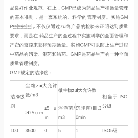
品良好作业规范。在上，GMP已成为药品生产和质量管理
的基本准则，是一套系统的、科学的管理制度。实施GM
P，不仅仅通过zui终产品的检验来证明达到质量
要求，而是在 药品生产的全过程中实施科学的全面管理和
严密的监控来获得预期质量。实施GMP可以防止生产过程
中药品的污染、混药和错药。GMP是药品生产的一种全面
质量管理制度。
GMP规定的洁净度：
尘粒zui大允许
微生物zui大允许数
数/m3
洁净级
相当于 ISO
别
分级
≥5
ｕ
浮游菌/
沉降菌/皿.3
≥0.5
ｕｍ
ｍ
m3
0min
100
3500
0
5
1
ISO5
级