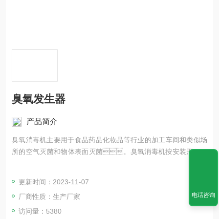
臭氧发生器
产品简介
臭氧消毒机主要用于食品药品化妆品等行业的加工车间和类似场
所的空气灭菌和物体表面灭菌。臭氧消毒机按安装形式臭
氧消毒机主要用于食品药品化妆品等行业的加工车间和类似场所
的空气灭菌和物体表面灭菌。臭氧消毒机按安装形式
更新时间：2023-11-07
可分为：移动式、壁挂式、吊灯
电话咨询
厂商性质：生产厂家
式、落地式等。臭氧消毒机在制药厂GMP
车间和HVAC系统配套使用时，通常分为内置式和外置
访问量：5380