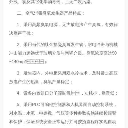
外线、氯及其它化学消毒剂，且无二次污染。
二、
空气消毒臭氧发生器
产品特点：
1
、采用高频臭氧电源，无声放电法产生臭氧，有效解
决噪声干扰；
2
、采用当代的钛金搪瓷臭氧发生管，耐电冲击与机械
冲击能力远远优于玻璃介质与陶瓷介质。臭氧浓度高达
90
~140mg/l
；
3
、发生器内、外电极采用双水冷技术，及时带走高压
放电产生的热量，臭氧产量稳定；
4
、设备内置进口分子筛
制氧j
，功耗小，噪音低；
5
、采用
PLC
可编程控制器和人机界面自动控制系统，
对水温，水流，电参数、气压等多种参数实施连续检报警
和保护，保证系统安全正常运行并可按预置程序实现自动