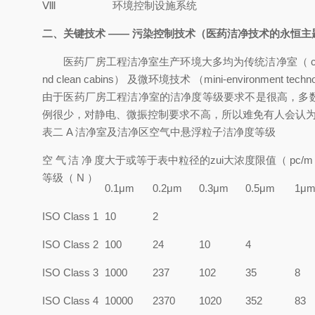
Ⅷ
环境控制设施系统
二、关键技术 —— 污染控制技术（医药洁净技术的永恒
医药厂房工程洁净室生产环境大多均为传统洁净室（ conventional c
nd clean cabins） 及微环境技术 （mini-environment tec
由于医药厂房工程洁净室的洁净度等级要求不是很高，多数为 ISO C
例很少，对静电、微振控制要求不高，所以难免有人会认
表二 A 洁净室及洁净区空气中悬浮粒子洁净度等级
空气洁净度
大于或等于表中粒径的zui大浓度限值（ pc/m 
等级（ N ）
0.1μm
0.2μm
0.3μm
0.5μm
1μ
ISO Class 1
10
2
ISO Class 2
100
24
10
4
ISO Class 3
1000
237
102
35
8
ISO Class 4
10000
2370
1020
352
83