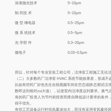
涂漆抛光技术
5~10μm
制 药技 术
5~10μm
微 型 继电器
0.5~25μm
微 系 统技术
0.5~5μm
光 学部 件
0.3~20μm
微电子
0.03~0.5μm
所以，针对每个专业安装工程公司，洁净室工程施工无论
（二）大多数药厂洁净室 HVAC 系统节能效果差，形成不必
比如有些药厂好色先生在线视频车间在空态或静态测试洁净度时
数即达到相对zui大值），以使室内洁净度达到要求。换
有的药厂投资人为节约初投资而擅自降低设计要求的条件，购置
得不偿失。
有些工艺设备运行时排风量波动大，而没有采用变风量排风机