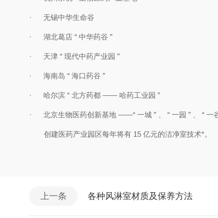
· 无锡中华生命谷
· 湖北葛店
“
中华药谷
”
· 天津
“
现代中药产业园
”
· 海南岛
“
海口药谷
”
· 哈尔滨
“
北方药都
——
哈药工业园
”
· 北京生物医药创新基地
——“
一城
”
、
“
一园
”
、
“
一
创建医药产业园区每年将有 15 亿元的洁净室技术*。
上一条
各种风淋室材质及保养方法